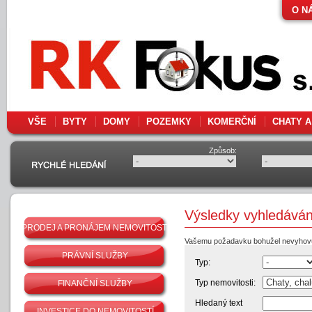
O N
VŠE
BYTY
DOMY
POZEMKY
KOMERČNÍ
CHATY A
Způsob:
Výsledky vyhledáván
PRODEJ A PRONÁJEM NEMOVITOSTÍ
Vašemu požadavku bohužel nevyhovu
PRÁVNÍ SLUŽBY
Typ:
Typ nemovitosti:
FINANČNÍ SLUŽBY
Hledaný text
INVESTICE DO NEMOVITOSTÍ